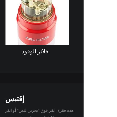
فلاتر الوقود
إقتبس
هذه فقرة. انقر فوق "تحرير النص" أو انقر