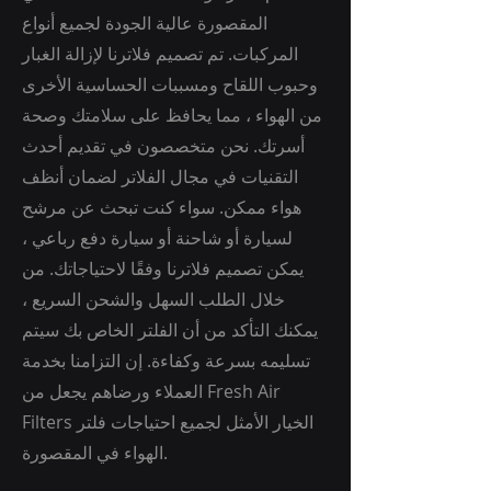
المقصورة عالية الجودة لجميع أنواع
المركبات. تم تصميم فلاترنا لإزالة الغبار
وحبوب اللقاح ومسببات الحساسية الأخرى
من الهواء ، مما يحافظ على سلامتك وصحة
أسرتك. نحن متخصصون في تقديم أحدث
التقنيات في مجال الفلاتر لضمان أنظف
هواء ممكن. سواء كنت تبحث عن مرشح
لسيارة أو شاحنة أو سيارة دفع رباعي ،
يمكن تصميم فلاترنا وفقًا لاحتياجاتك. من
خلال الطلب السهل والشحن السريع ،
يمكنك التأكد من أن الفلتر الخاص بك سيتم
تسليمه بسرعة وكفاءة. إن التزامنا بخدمة
العملاء ورضاهم يجعل من Fresh Air
Filters الخيار الأمثل لجميع احتياجات فلتر
الهواء في المقصورة.