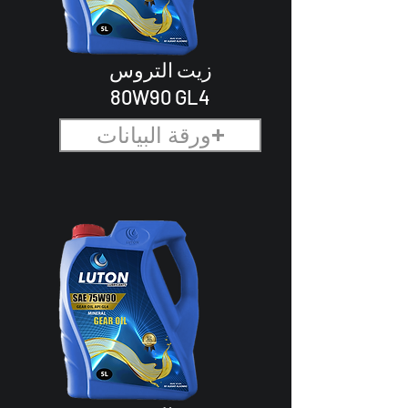
زيت التروس
80W90 GL4
ورقة البيانات