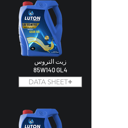
زيت التروس
85W140 GL4
DATA SHEET