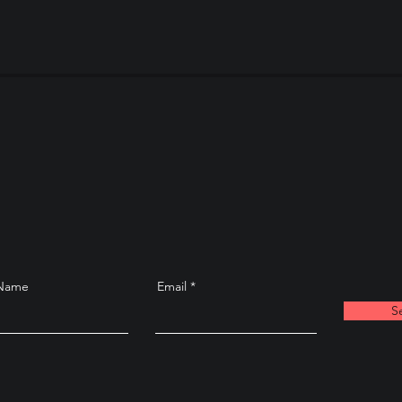
 Name
Email
S