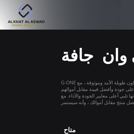
G-ONE هي المزود الأول للبطاريات الجافة لجميع احتياجاتك. تم تصميم منتجاتنا لتكون طويلة الأمد وموثوقة ، مع
ايير الجودة والأداء. مع G-ONE ، يمكنك أن تطمئن إلى أنك
متاح